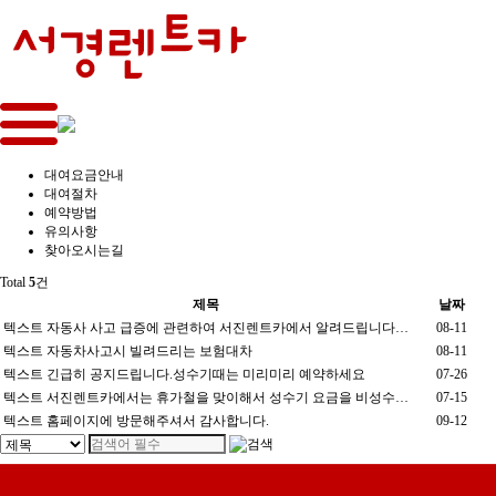
대여요금안내
대여절차
예약방법
유의사항
찾아오시는길
Total
5
건
제목
날짜
텍스트
자동사 사고 급증에 관련하여 서진렌트카에서 알려드립니다…
08-11
텍스트
자동차사고시 빌려드리는 보험대차
08-11
텍스트
긴급히 공지드립니다.성수기때는 미리미리 예약하세요
07-26
텍스트
서진렌트카에서는 휴가철을 맞이해서 성수기 요금을 비성수…
07-15
텍스트
홈페이지에 방문해주셔서 감사합니다.
09-12