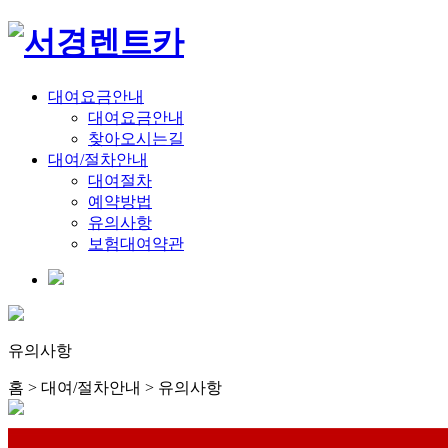
대여요금안내
대여요금안내
찾아오시는길
대여/절차안내
대여절차
예약방법
유의사항
보험대여약관
유의사항
홈 > 대여/절차안내 > 유의사항